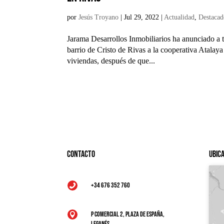
por
Jesús Troyano
|
Jul 29, 2022
|
Actualidad
,
Destaca
Jarama Desarrollos Inmobiliarios ha anunciado a tr
barrio de Cristo de Rivas a la cooperativa Atalay
viviendas, después de que...
Contacto
Ubic
+34 676 352 760

P Comercial 2, Plaza de España,

Leganés