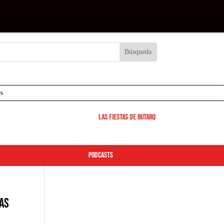
s
Las Fiestas de Butarque 2026 arrancan este vie
podcasts
das