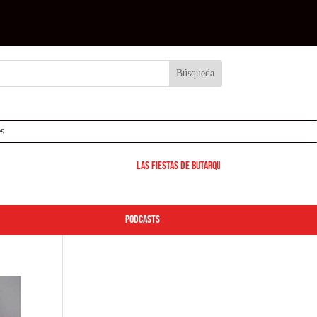
s
Las Fiestas de Butarque 2026 arrancan este viern
podcasts