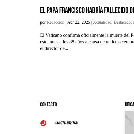
El Papa Francisco habría fallecido d
por
Redaccion
|
Abr 22, 2025
|
Actualidad
,
Destacado
,
El Vaticano confirma oficialmente la muerte del Po
este lunes a los 88 años a causa de un ictus cere
el director de...
Contacto
Ubic
+34 676 352 760
