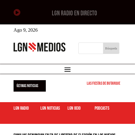

LGN RADIO EN DIRECTO
Ago 9, 2026
Las Fiestas de Butarque 2026 arra
ÚLTIMAS NOTICIAS
LGN Radio
LGN Noticias
LGN ocio
podcasts