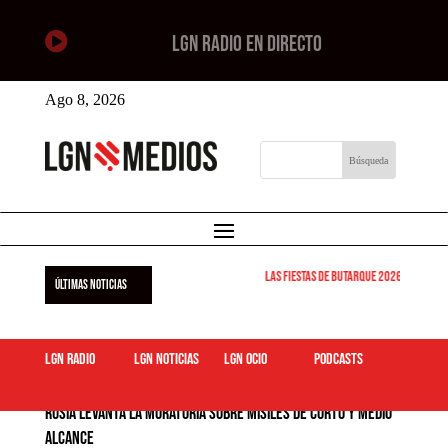

LGN RADIO EN DIRECTO
Ago 8, 2026
Las Fiestas de Butarque 2026 arrancan este
ÚLTIMAS NOTICIAS
LGN Radio
LGN Noticias
LGN ocio
podcasts
Rusia levanta la moratoria sobre misiles de corto y medio
alcance