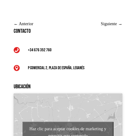
←
Anterior
Siguiente
→
Contacto
+34 676 352 760

P Comercial 2, Plaza de España, Leganés

Ubicación
Haz clic para aceptar cookies de marketing y
permitir este contenido