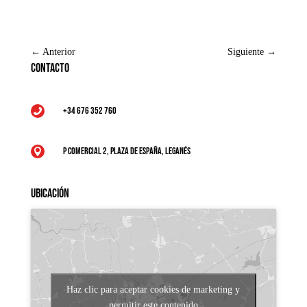
←
Anterior
Siguiente
→
Contacto
+34 676 352 760

P Comercial 2, Plaza de España, Leganés

Ubicación
Haz clic para aceptar cookies de marketing y
permitir este contenido