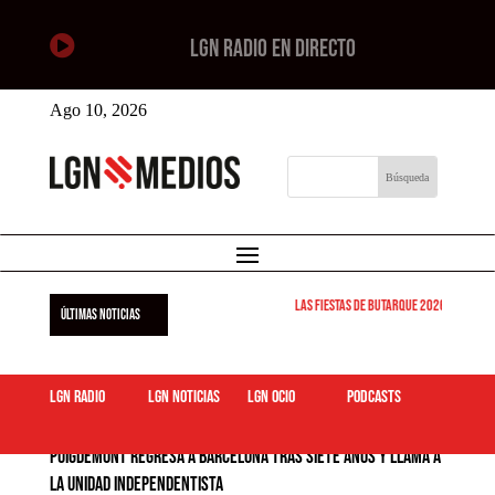

LGN RADIO EN DIRECTO
Ago 10, 2026
Las Fiestas de Butarque 2026 arrancan est
ÚLTIMAS NOTICIAS
LGN Radio
LGN Noticias
LGN ocio
podcasts
Puigdemont regresa a Barcelona tras siete años y llama a
la unidad independentista