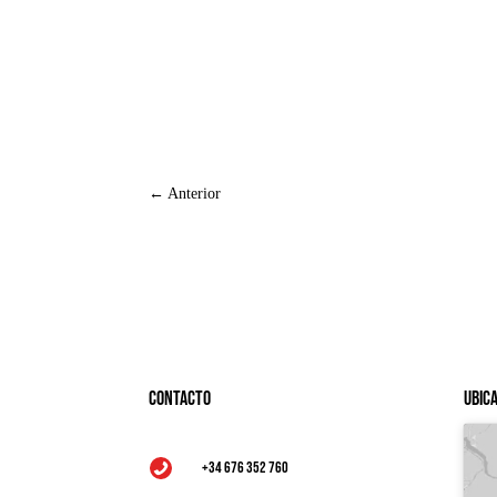
←
Anterior
Contacto
Ubic
+34 676 352 760
