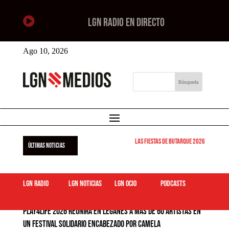

LGN RADIO EN DIRECTO
Ago 10, 2026
Las Fiestas de Butarque 2026 arrancan este
ÚLTIMAS NOTICIAS
LGN Radio
LGN Noticias
LGN ocio
podcasts
PLAY4LIFE 2026 reunirá en Leganés a más de 60 artistas en
un festival solidario encabezado por Camela