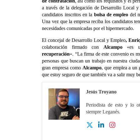
de contratación
, así como los requisitos y el perf
a través de la delegación de Desarrollo Local 
candidatos inscritos en la
bolsa de empleo
del m
Una vez que la empresa reciba los candidatos ten
necesidades comunicadas por el hipermercado.
El concejal de Desarrollo Local y Empleo
, Enr
colaboración firmado con
Alcampo
«es 
recuperación
«. “La firma de este convenio es muy
personas que buscan un trabajo en nuestra ciuda
gran empresa como
Alcampo
, que emplea a un 
que estoy seguro de que también va a salir muy b
Jesús Troyano
Periodista de esto y lo o
siempre Leganés.