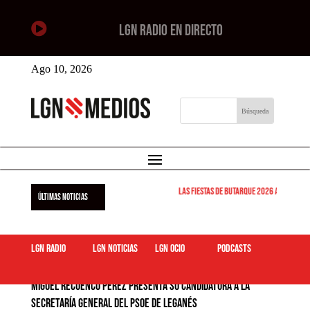

LGN RADIO EN DIRECTO
Ago 10, 2026
Las Fiestas de Butarque 2026 arrancan este 
ÚLTIMAS NOTICIAS
LGN Radio
LGN Noticias
LGN ocio
podcasts
Miguel Recuenco Pérez presenta su candidatura a la
Secretaría General del PSOE de Leganés