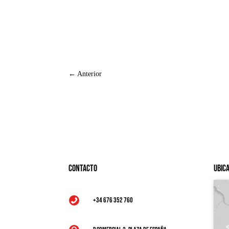
←
Anterior
Contacto
Ubic
+34 676 352 760
