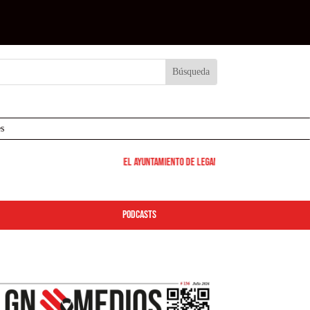
s
El Ayuntamiento de Leganés pone en marcha los disposit
podcasts