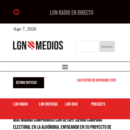

LGN RADIO EN DIRECTO
Ago 7, 2026
Las Fiestas de Butarque 2026 arrancan est
ÚLTIMAS NOTICIAS
LGN Radio
LGN Noticias
LGN ocio
podcasts
Más Madrid Compromiso con Getafe cierra campaña
electoral en La Alhóndiga, enfocando en su proyecto de