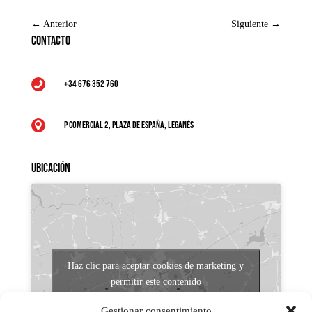
←
Anterior
Siguiente
→
Contacto
+34 676 352 760

P Comercial 2, Plaza de España, Leganés

Ubicación
Haz clic para aceptar cookies de marketing y
permitir este contenido
Gestionar consentimiento