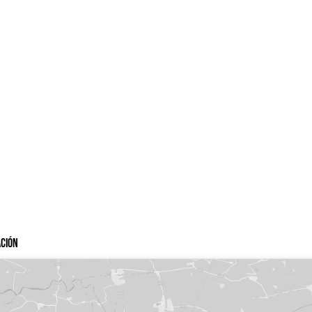
ación