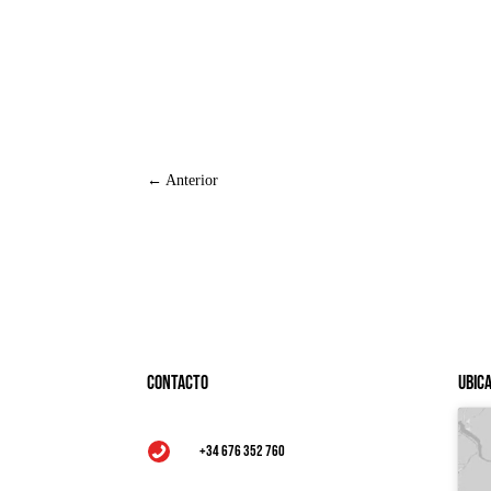
←
Anterior
Contacto
Ubic
+34 676 352 760
