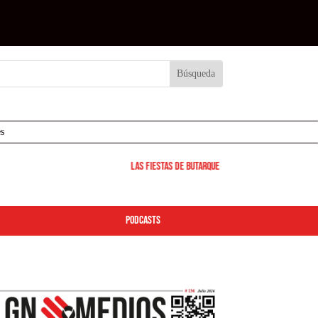
s
Las Fiestas de Butarque 2026 arrancan este viernes: 
podcasts