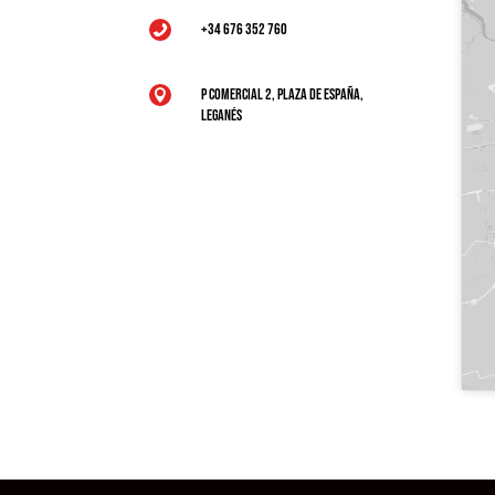
+34 676 352 760

P Comercial 2, Plaza de España,

Leganés