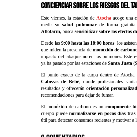
concienciar sobre los riesgos del t
Este viernes, la estación de
Atocha
acoge una
c
medir su
salud pulmonar
de forma gratuita.
Aflofarm
, busca
sensibilizar sobre los efectos d
Desde las
9:00 hasta las 18:00 horas
, los asist
que miden la presencia de
monóxido de carbon
impacto del tabaquismo en los pulmones. Este ev
ya ha pasado por las estaciones de
Santa Justa (S
El punto exacto de la carpa dentro de Atocha 
Cabezas de Bebé
, donde profesionales sanita
resultados y ofrecerán
orientación personaliza
recomendaciones para dejar de fumar.
El monóxido de carbono es un
componente tó
cuerpo puede
normalizarse en pocos días tras
útil para detectar consumos recientes y motivar a