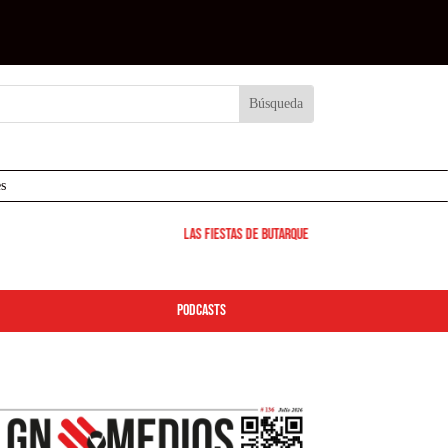
s
Las Fiestas de Butarque 2026 arrancan este viernes: d
podcasts