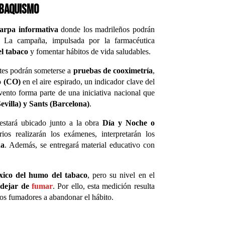
abaquismo
arpa informativa
donde los madrileños podrán
 La campaña, impulsada por la farmacéutica
el tabaco
y fomentar hábitos de vida saludables.
entes podrán someterse a
pruebas de cooximetría
,
o (CO)
en el aire espirado, un indicador clave del
ento forma parte de una iniciativa nacional que
evilla) y Sants (Barcelona)
.
estará ubicado junto a la obra
Día y Noche o
rios realizarán los exámenes, interpretarán los
da
. Además, se entregará material educativo con
xico del humo del tabaco
, pero su nivel en el
 dejar de
fumar
. Por ello, esta medición resulta
 los fumadores a abandonar el hábito.