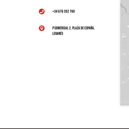
+34 676 352 760

P Comercial 2, Plaza de España,

Leganés