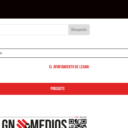
s
El Ayuntamiento de Leganés pone en marcha los dispos
podcasts