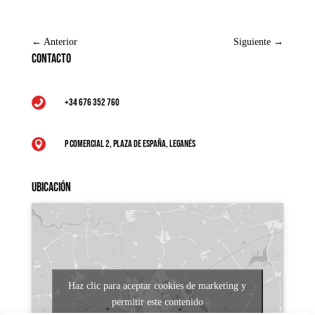
←
Anterior
Siguiente
→
Contacto
+34 676 352 760

P Comercial 2, Plaza de España, Leganés

Ubicación
Haz clic para aceptar cookies de marketing y
permitir este contenido