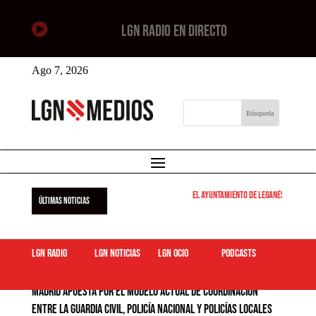

LGN RADIO EN DIRECTO
Ago 7, 2026
El Ayuntamiento de Leganés pone en ma
ÚLTIMAS NOTICIAS
LGN Radio
LGN Noticias
LGN ocio
podcasts
Madrid apuesta por el modelo actual de coordinación
entre la Guardia Civil, Policía Nacional y policías locales