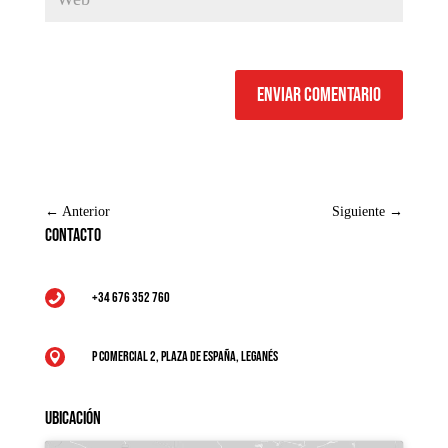
Enviar comentario
←
Anterior
Siguiente
→
Contacto
+34 676 352 760

P Comercial 2, Plaza de España, Leganés

Ubicación