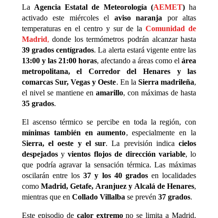
La
Agencia Estatal de Meteorología (
AEMET
)
ha
activado este miércoles el
aviso naranja
por altas
temperaturas en el centro y sur de la
Comunidad de
Madrid
,
donde los termómetros podrán alcanzar hasta
39 grados centígrados
. La alerta estará vigente entre las
13:00 y las 21:00 horas
, afectando a áreas como el
área
metropolitana, el Corredor del Henares y las
comarcas Sur, Vegas y Oeste
. En la
Sierra madrileña
,
el nivel se mantiene en
amarillo
, con máximas de hasta
35 grados
.
El ascenso térmico se percibe en toda la región, con
mínimas también en aumento
, especialmente en la
Sierra, el oeste y el sur
. La previsión indica
cielos
despejados
y
vientos flojos de dirección variable
, lo
que podría agravar la sensación térmica. Las máximas
oscilarán entre los
37 y los 40 grados
en localidades
como
Madrid, Getafe, Aranjuez y Alcalá de Henares
,
mientras que en
Collado Villalba
se prevén
37 grados
.
Este episodio de
calor extremo
no se limita a Madrid.