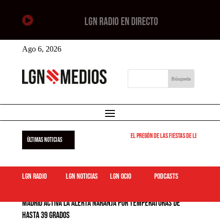

LGN RADIO EN DIRECTO
Ago 6, 2026
El pregón de las fiestas de Leganés será el
ÚLTIMAS NOTICIAS
LGN Radio
LGN Noticias
LGN ocio
podcasts
Madrid activa la alerta naranja por temperaturas de
hasta 39 grados