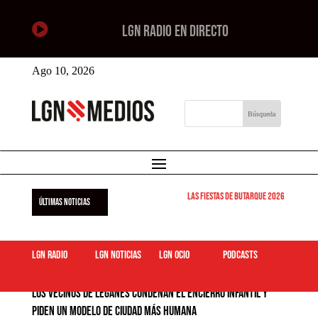

LGN RADIO EN DIRECTO
Ago 10, 2026
Las Fiestas de Butarque 2026 arrancan est
ÚLTIMAS NOTICIAS
LGN Radio
LGN Noticias
LGN ocio
podcasts
Los vecinos de Leganés condenan el encierro infantil y
piden un modelo de ciudad más humana