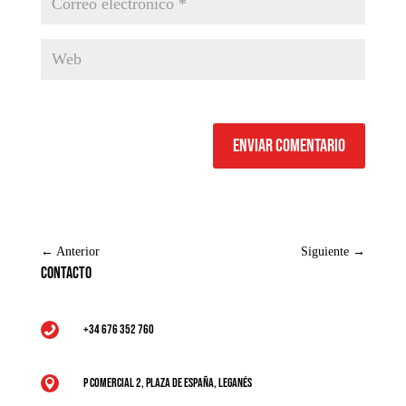
Enviar comentario
←
Anterior
Siguiente
→
Contacto
+34 676 352 760

P Comercial 2, Plaza de España, Leganés
