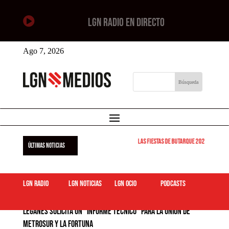

LGN RADIO EN DIRECTO
Ago 7, 2026
Las Fiestas de Butarque 2026 arrancan
ÚLTIMAS NOTICIAS
LGN Radio
LGN Noticias
LGN ocio
podcasts
Leganés solicita un “informe técnico” para la unión de
Metrosur y La Fortuna