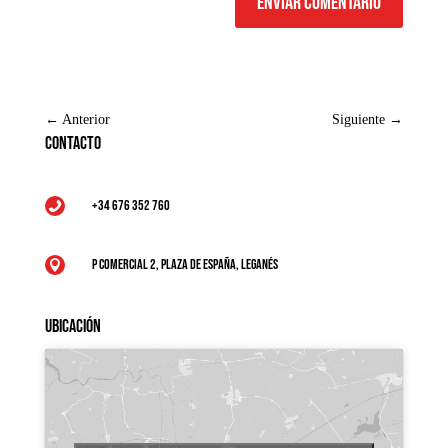
Enviar comentario
←
Anterior
Siguiente
→
Contacto
+34 676 352 760

P Comercial 2, Plaza de España, Leganés

Ubicación