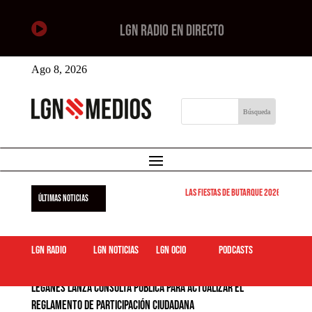

LGN RADIO EN DIRECTO
Ago 8, 2026
Las Fiestas de Butarque 2026 arrancan est
ÚLTIMAS NOTICIAS
LGN Radio
LGN Noticias
LGN ocio
podcasts
Leganés lanza consulta pública para actualizar el
Reglamento de Participación Ciudadana