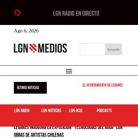

LGN RADIO EN DIRECTO
Ago 6, 2026
El Ayuntamiento de Leganés pone en marcha
ÚLTIMAS NOTICIAS
LGN Radio
LGN Noticias
LGN ocio
podcasts
Leganés inaugura la exposición “Tecnologías del agua” con
obras de artistas chilenas