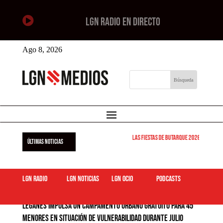

LGN RADIO EN DIRECTO
Ago 8, 2026
Las Fiestas de Butarque 2026 arrancan est
ÚLTIMAS NOTICIAS
LGN Radio
LGN Noticias
LGN ocio
podcasts
Leganés impulsa un campamento urbano gratuito para 45
menores en situación de vulnerabilidad durante julio