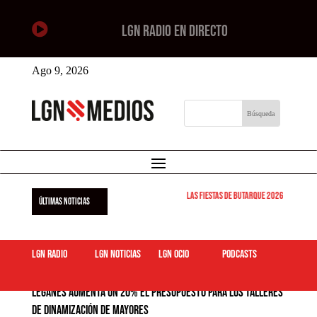

LGN RADIO EN DIRECTO
Ago 9, 2026
Las Fiestas de Butarque 2026 arrancan este
ÚLTIMAS NOTICIAS
LGN Radio
LGN Noticias
LGN ocio
podcasts
Leganés aumenta un 20% el presupuesto para los talleres
de dinamización de mayores