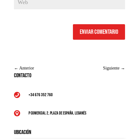
Enviar comentario
←
Anterior
Siguiente
→
Contacto
+34 676 352 760

P Comercial 2, Plaza de España, Leganés

Ubicación