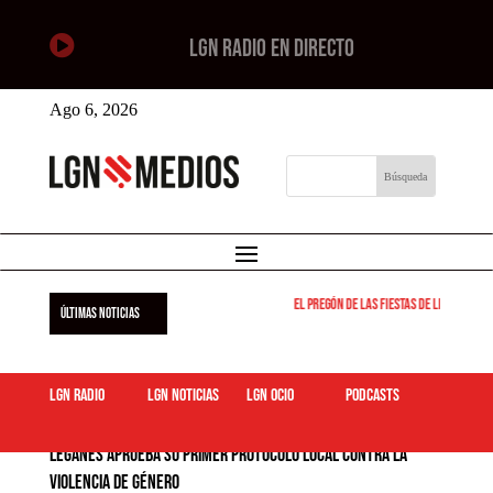

LGN RADIO EN DIRECTO
Ago 6, 2026
El pregón de las fiestas de Leganés será el
ÚLTIMAS NOTICIAS
LGN Radio
LGN Noticias
LGN ocio
podcasts
Leganés aprueba su Primer Protocolo Local contra la
Violencia de Género