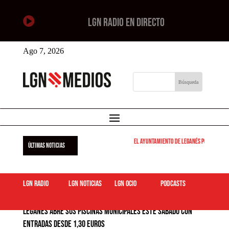

LGN RADIO EN DIRECTO
Ago 7, 2026
El Ayuntamiento de Leganés pone en marcha l
ÚLTIMAS NOTICIAS
LGN Radio
LGN Noticias
LGN ocio
podcasts
Leganés abre sus piscinas municipales este sábado con
entradas desde 1,30 euros