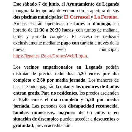
Este
sábado 7 de junio
, el
Ayuntamiento de Leganés
inaugura la temporada de verano con la apertura de sus
dos piscinas municipales
:
El Carrascal
y
La Fortuna
.
Ambas estarán operativas de
lunes a domingo
, en
horario de
11:30 a 20:30 horas
, con turnos de mañana,
tarde y jornada completa. El acceso se realizará
exclusivamente mediante
pago con tarjeta
a través de la
nueva web municipal:
https://leganes.i2a.es/CronosWeb/Login
.
Los
vecinos empadronados en Leganés
podrán
disfrutar de precios reducidos:
5,20 euros por día
completo
o
2,60 por media jornada
. Los menores de
hasta 13 años pagarán la mitad y
los menores de 4 años
entran gratis
. Para
no residentes
, los precios ascienden
a
10,40 euros el día completo
y
5,20 por media
jornada
. Las personas con
discapacidad reconocida,
familias numerosas, mayores de 65 años o en
situación de desempleo
pueden acceder a
descuentos o
gratuidad
, previa acreditación.