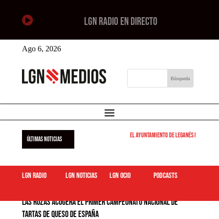

LGN RADIO EN DIRECTO
Ago 6, 2026
El Ayuntamiento de Leganés pone en marcha 
ÚLTIMAS NOTICIAS
LGN Radio
LGN Noticias
LGN ocio
podcasts
Las Rozas acogerá el primer Campeonato Nacional de
Tartas de Queso de España