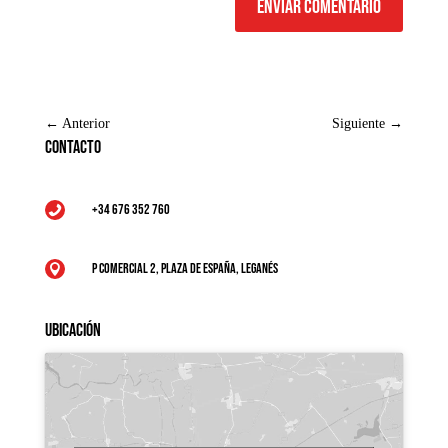
Enviar comentario
←
Anterior
Siguiente
→
Contacto
+34 676 352 760

P Comercial 2, Plaza de España, Leganés

Ubicación