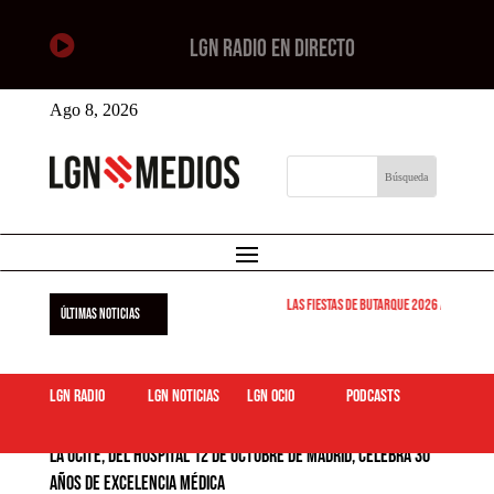

LGN RADIO EN DIRECTO
Ago 8, 2026
Las Fiestas de Butarque 2026 arrancan este
ÚLTIMAS NOTICIAS
LGN Radio
LGN Noticias
LGN ocio
podcasts
La UCITE, del Hospital 12 de Octubre de Madrid, celebra 30
años de excelencia médica