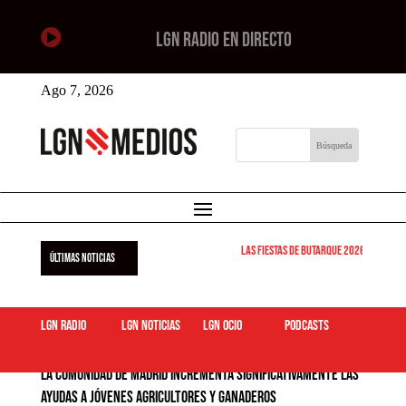

LGN RADIO EN DIRECTO
Ago 7, 2026
Las Fiestas de Butarque 2026 arrancan est
ÚLTIMAS NOTICIAS
LGN Radio
LGN Noticias
LGN ocio
podcasts
La Comunidad de Madrid incrementa significativamente las
ayudas a jóvenes agricultores y ganaderos