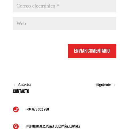
Enviar comentario
←
Anterior
Siguiente
→
Contacto
+34 676 352 760

P Comercial 2, Plaza de España, Leganés
