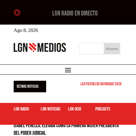

LGN RADIO EN DIRECTO
Ago 8, 2026
Las Fiestas de Butarque 2026 arrancan est
ÚLTIMAS NOTICIAS
LGN Radio
LGN Noticias
LGN ocio
podcasts
Isabel Perelló, elegida como la primera mujer presidenta
del Poder Judicial