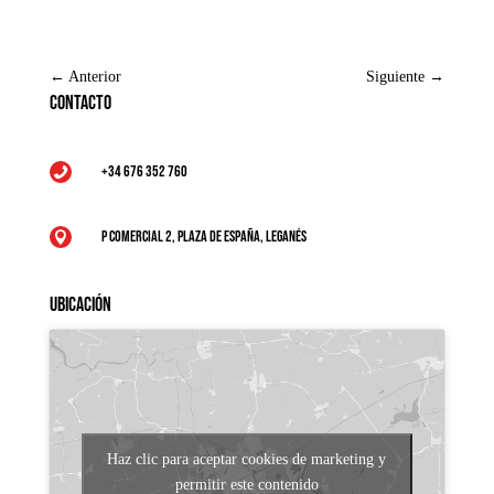
←
Anterior
Siguiente
→
Contacto
+34 676 352 760

P Comercial 2, Plaza de España, Leganés

Ubicación
Haz clic para aceptar cookies de marketing y
permitir este contenido