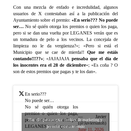
Con una mezcla de enfado e incredulidad, algunos
usuarios de X contestaban así a la publicación del
Ayuntamiento sobre el premio:
«En serio??? No puede
ser…
No sé quién otorga los premios o quien los paga,
pero si se dan una vuelta por LEGANES verán que es
un tomadura de pelo a los vecinos. La concejala de
limpieza no le da vergüenza?»; «Pero si está el
Municipio que se cae de mierda!!
Que me estáis
contando!!!??»
; «JAJAJAJA
pensaba que el día de
los inocentes era el 28 de diciembre
«; «Es coña ? O
son de estos premios que pagas y te los dan».
En serio???
No puede ser…
No sé quién otorga los
premios o quien los paga,
— Javier
pero si se dan una vuelta por
Haz clic para aceptar cookies de marketing y
(@Javiersiitoh)
LEGANES verán que es un
permitir este contenido
June 11, 2026