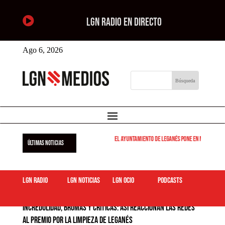

LGN RADIO EN DIRECTO
Ago 6, 2026
El Ayuntamiento de Leganés pone en marcha los di
ÚLTIMAS NOTICIAS
LGN Radio
LGN Noticias
LGN ocio
podcasts
Incredulidad, bromas y críticas: así reaccionan las redes
al premio por la limpieza de Leganés