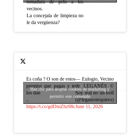
tomadura de pelo a los
vecinos.
La concejala de limpieza no
le da vergüenza?
Es coña ? O son de estos
— Eulogio, Vecino
premios que pagas y te
de LEGANÉS ©️
Haz clic para aceptar cookies de marketing y
los dan
Soy real no un troll
permitir este contenido
..
(@leganestequiero)
https://t.co/gdDmZhz98c
June 11, 2026