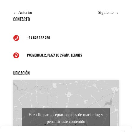
←
Anterior
Siguiente
→
Contacto
+34 676 352 760

P Comercial 2, Plaza de España, Leganés

Ubicación
Haz clic para aceptar cookies de marketing y
permitir este contenido