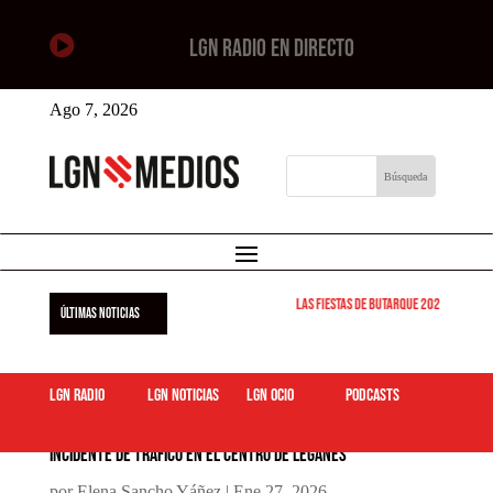

LGN RADIO EN DIRECTO
Ago 7, 2026
Las Fiestas de Butarque 2026 arrancan 
ÚLTIMAS NOTICIAS
LGN Radio
LGN Noticias
LGN ocio
podcasts
Incidente de tráfico en el centro de Leganés
por
Elena Sancho Yáñez
|
Ene 27, 2026