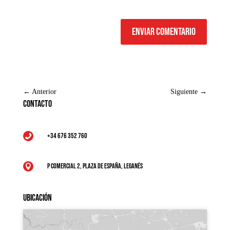
Enviar comentario
←
Anterior
Siguiente
→
Contacto
+34 676 352 760

P Comercial 2, Plaza de España, Leganés

Ubicación