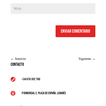
Enviar comentario
←
Anterior
Siguiente
→
Contacto
+34 676 352 760

P Comercial 2, Plaza de España, Leganés
