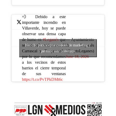
💨 Debido a este
importante incendio en
Villaverde, hoy se puede
observar una densa capa
— Ayuntamiento
de humo en
#Leganés
que
de Leganés
se hace más evidente en El
Haz clic para aceptar cookies de marketing y
(@AytoLeganes)
Carrascal y Zarquemada,
permitir este contenido
June 18, 2026
por lo que recomendamos
a los vecinos de estos
barrios el cierre temporal
de sus ventanas
https://t.co/PvTPkDMt6c