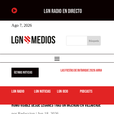

LGN RADIO EN DIRECTO
Ago 7, 2026
Las Fiestas de Butarque 2026 arrancan este vi
ÚLTIMAS NOTICIAS
LGN Radio
LGN Noticias
LGN ocio
podcasts
Humo visible desde Leganés tras un incendio en Villaverde
por
Redaccion
|
Jun 18, 2026