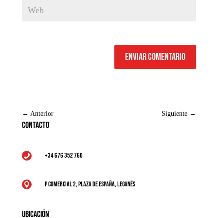
Enviar comentario
←
Anterior
Siguiente
→
Contacto
+34 676 352 760

P Comercial 2, Plaza de España, Leganés

Ubicación