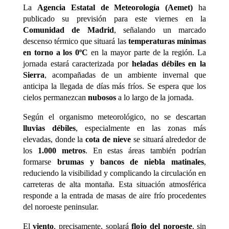
La
Agencia Estatal de Meteorología (Aemet)
ha
publicado su previsión para este viernes en la
Comunidad de Madrid
, señalando un marcado
descenso térmico que situará las
temperaturas mínimas
en torno a los 0ºC
en la mayor parte de la región. La
jornada estará caracterizada por
heladas débiles en la
Sierra
, acompañadas de un ambiente invernal que
anticipa la llegada de días más fríos. Se espera que los
cielos permanezcan
nubosos
a lo largo de la jornada.
Según el organismo meteorológico, no se descartan
lluvias débiles
, especialmente en las zonas más
elevadas, donde la
cota de nieve
se situará alrededor de
los
1.000 metros
. En estas áreas también podrían
formarse
brumas y bancos de niebla matinales
,
reduciendo la visibilidad y complicando la circulación en
carreteras de alta montaña. Esta situación atmosférica
responde a la entrada de masas de aire frío procedentes
del noroeste peninsular.
El
viento
, precisamente, soplará
flojo del noroeste
, sin