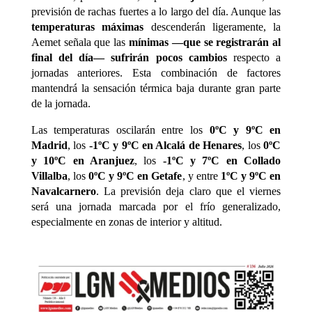
previsión de rachas fuertes a lo largo del día. Aunque las
temperaturas máximas
descenderán ligeramente, la
Aemet señala que las
mínimas —que se registrarán al
final del día— sufrirán pocos cambios
respecto a
jornadas anteriores. Esta combinación de factores
mantendrá la sensación térmica baja durante gran parte
de la jornada.
Las temperaturas oscilarán entre los
0ºC y 9ºC en
Madrid
, los
-1ºC y 9ºC en Alcalá de Henares
, los
0ºC
y 10ºC en Aranjuez
, los
-1ºC y 7ºC en Collado
Villalba
, los
0ºC y 9ºC en Getafe
, y entre
1ºC y 9ºC en
Navalcarnero
. La previsión deja claro que el viernes
será una jornada marcada por el frío generalizado,
especialmente en zonas de interior y altitud.