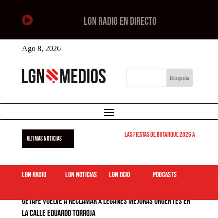

LGN RADIO EN DIRECTO
Ago 8, 2026
Las Fiestas de Butarque 2026 arrancan este 
ÚLTIMAS NOTICIAS
LGN Radio
LGN Noticias
LGN ocio
podcasts
Getafe vuelve a reclamar a Leganés mejoras urgentes en
la calle Eduardo Torroja