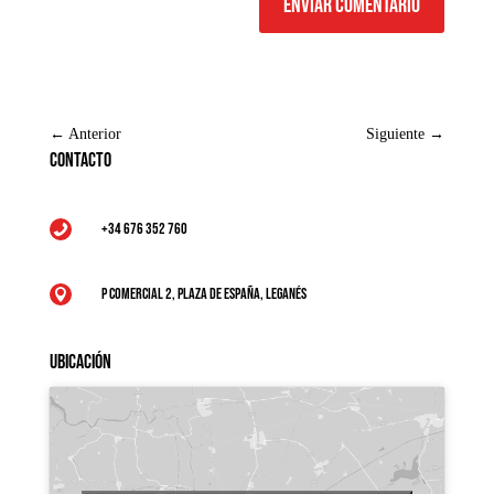
Enviar comentario
←
Anterior
Siguiente
→
Contacto
+34 676 352 760

P Comercial 2, Plaza de España, Leganés

Ubicación