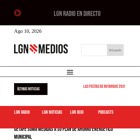

LGN RADIO EN DIRECTO
Ago 10, 2026
Las Fiestas de Butarque 2026 arrancan est
ÚLTIMAS NOTICIAS
LGN Radio
LGN Noticias
LGN ocio
podcasts
Getafe suma medidas a su Plan de Ahorro Energético
Municipal