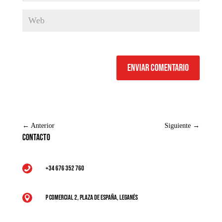
Enviar comentario
←
Anterior
Siguiente
→
Contacto
+34 676 352 760

P Comercial 2, Plaza de España, Leganés
