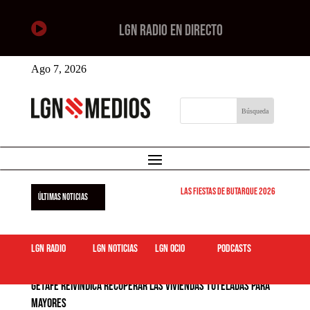

LGN RADIO EN DIRECTO
Ago 7, 2026
Las Fiestas de Butarque 2026 arrancan este
ÚLTIMAS NOTICIAS
LGN Radio
LGN Noticias
LGN ocio
podcasts
Getafe reivindica recuperar las viviendas tuteladas para
mayores