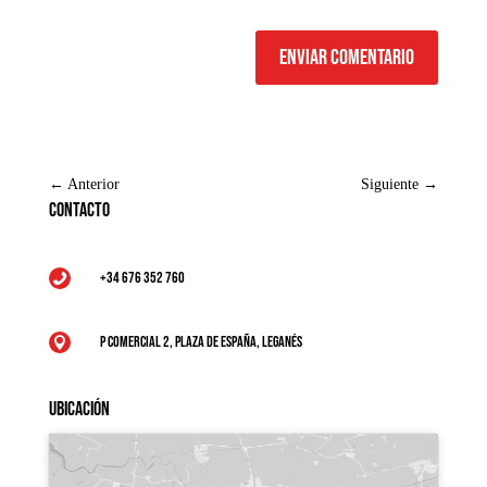
Enviar comentario
←
Anterior
Siguiente
→
Contacto
+34 676 352 760

P Comercial 2, Plaza de España, Leganés

Ubicación