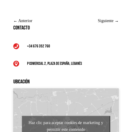
←
Anterior
Siguiente
→
Contacto
+34 676 352 760

P Comercial 2, Plaza de España, Leganés

Ubicación
Haz clic para aceptar cookies de marketing y
permitir este contenido