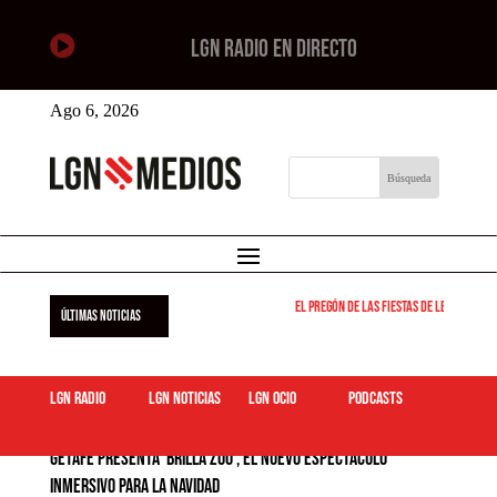

LGN RADIO EN DIRECTO
Ago 6, 2026
El pregón de las fiestas de Leganés será el
ÚLTIMAS NOTICIAS
LGN Radio
LGN Noticias
LGN ocio
podcasts
Getafe presenta ‘Brilla Zoo’, el nuevo espectáculo
inmersivo para la Navidad