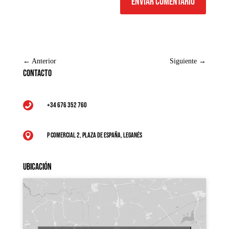
Enviar comentario
←
Anterior
Siguiente
→
Contacto
+34 676 352 760

P Comercial 2, Plaza de España, Leganés

Ubicación