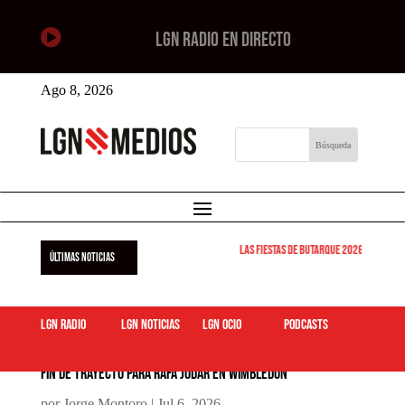

LGN RADIO EN DIRECTO
Ago 8, 2026
Las Fiestas de Butarque 2026 arrancan est
ÚLTIMAS NOTICIAS
LGN Radio
LGN Noticias
LGN ocio
podcasts
Fin de trayecto para Rafa Jódar en Wimbledon
por
Jorge Montoro
|
Jul 6, 2026