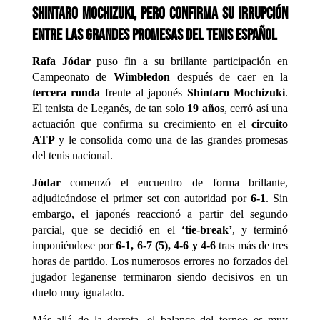
Shintaro Mochizuki, pero confirma su irrupción
entre las grandes promesas del tenis español
Rafa Jódar
puso fin a su brillante participación en
Campeonato de
Wimbledon
después de caer en la
tercera ronda
frente al japonés
Shintaro Mochizuki
.
El tenista de Leganés, de tan solo
19 años
, cerró así una
actuación que confirma su crecimiento en el
circuito
ATP
y le consolida como una de las grandes promesas
del tenis nacional.
Jódar
comenzó el encuentro de forma brillante,
adjudicándose el primer set con autoridad por
6-1
. Sin
embargo, el japonés reaccionó a partir del segundo
parcial, que se decidió en el
‘tie-break’
, y terminó
imponiéndose por
6-1, 6-7 (5), 4-6 y 4-6
tras más de tres
horas de partido. Los numerosos errores no forzados del
jugador leganense terminaron siendo decisivos en un
duelo muy igualado.
Más allá de la derrota, el balance del torneo es muy