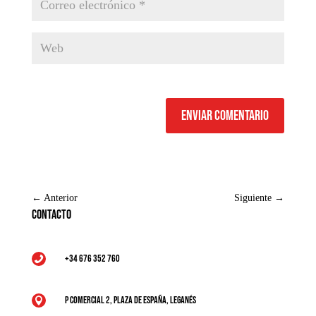
Enviar comentario
←
Anterior
Siguiente
→
Contacto
+34 676 352 760

P Comercial 2, Plaza de España, Leganés
