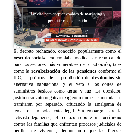
Haz clic para aceptar cookies de marketing y
permitir este contenido
El decreto rechazado, conocido popularmente como el
«escudo social»
, contemplaba medidas de gran calado
para los sectores más vulnerables de la población, tales
como la
revalorización de las pensiones
conforme al
IPC, la prórroga de la prohibición de
desahucios
sin
alternativa habitacional y el veto a los cortes de
suministros básicos como
agua y luz
. La oposición
justificó su voto negativo exigiendo que estas medidas se
tramitaran por separado, criticando la amalgama de
temas en un solo texto legal. Sin embargo, para la
activista leganense, el rechazo supone un
«crimen»
contra las familias que enfrentan procesos judiciales de
pérdida de vivienda, denunciando que las fuerzas