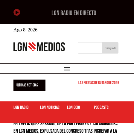

LGN RADIO EN DIRECTO
Ago 8, 2026
Las Fiestas de Butarque 2026 arrancan este
ÚLTIMAS NOTICIAS
LGN Radio
LGN Noticias
LGN ocio
podcasts
Feli Velázquez Serrano, de la PAH Leganés y colaboradora
en LGN Medios, expulsada del Congreso tras increpar a la