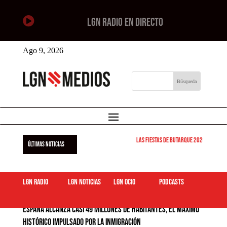

LGN RADIO EN DIRECTO
Ago 9, 2026
Las Fiestas de Butarque 2026 arrancan est
ÚLTIMAS NOTICIAS
LGN Radio
LGN Noticias
LGN ocio
podcasts
España alcanza casi 49 millones de habitantes, el máximo
histórico impulsado por la inmigración