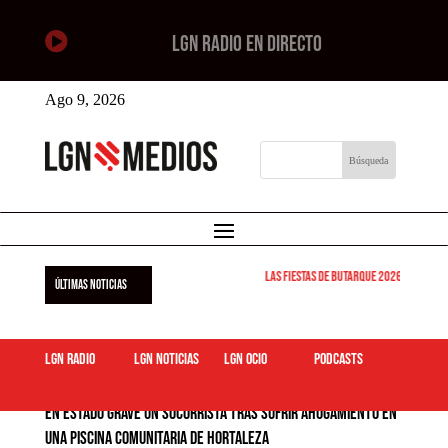

LGN RADIO EN DIRECTO
Ago 9, 2026
Las Fiestas de Butarque 2026 arrancan este
ÚLTIMAS NOTICIAS
LGN Radio
LGN Noticias
LGN ocio
podcasts
En estado grave un socorrista tras sufrir ahogamiento en
una piscina comunitaria de Hortaleza