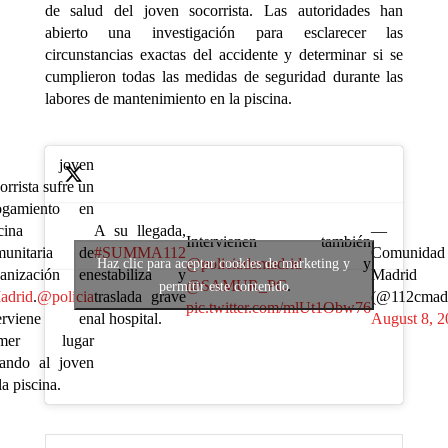
de salud del joven socorrista. Las autoridades han
abierto una investigación para esclarecer las
circunstancias exactas del accidente y determinar si se
cumplieron todas las medidas de seguridad durante las
labores de mantenimiento en la piscina.
n joven
orrista sufre un
ogamiento en
A su llegada,
— 1
cina
Intervienen también
#SUMMA112
Comunidad
munitaria de
@policiademadrid
y
Haz clic para aceptar cookies de marketing y
estabiliza y
Madrid
banización en
@SAMUR_PC
.
permitir este contenido
traslada grave
(@112cmadr
adrid
.
@policia
pic.twitter.com/mlUt1Obw76
al hospital.
August 8, 2
terviene en
imer lugar
cando al joven
la piscina.