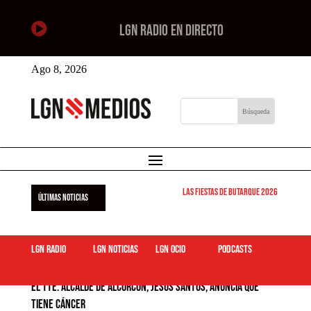

LGN RADIO EN DIRECTO
Ago 8, 2026
Las Fiestas de Butarque 2026 arrancan este
ÚLTIMAS NOTICIAS
LGN Radio
LGN Noticias
LGN ocio
podcasts
El Tte. Alcalde de Alcorcón, Jesús Santos, anuncia que
tiene cáncer