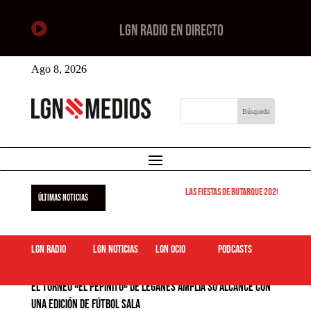

LGN RADIO EN DIRECTO
Ago 8, 2026
Las Fiestas de Butarque 2026 arrancan est
ÚLTIMAS NOTICIAS
LGN Radio
LGN Noticias
LGN ocio
podcasts
El Torneo «El Pepinito» de Leganés amplía su alcance con
una edición de fútbol sala