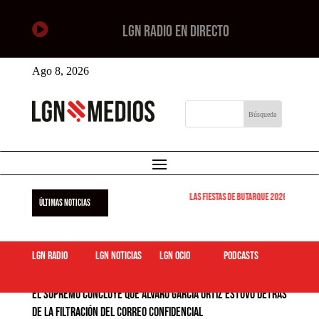

LGN RADIO EN DIRECTO
Ago 8, 2026
Las Fiestas de Butarque 2026 arrancan est
ÚLTIMAS NOTICIAS
LGN Radio
LGN Noticias
LGN ocio
podcasts
El Supremo concluye que Álvaro García Ortiz estuvo detrás
de la filtración del correo confidencial