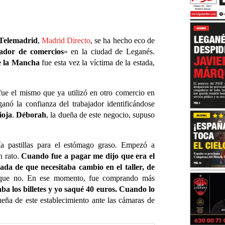
Telemadrid
,
Madrid Directo
, se ha hecho eco de
fador de comercios
» en la ciudad de Leganés.
e la Mancha
fue esta vez la víctima de la estada,
fue el mismo que ya utilizó en otro comercio en
anó la confianza del trabajador identificándose
ioja
.
Débora
h
, la dueña de este negocio, supuso
ía pastillas para el estómago graso. Empezó a
n rato.
Cuando fue a pagar me dijo que era el
mada de que necesitaba cambio en el taller, de
e que no. En ese momento, fue comprando más
aba los billetes y yo saqué 40 euros. Cuando lo
eña de este establecimiento ante las cámaras de