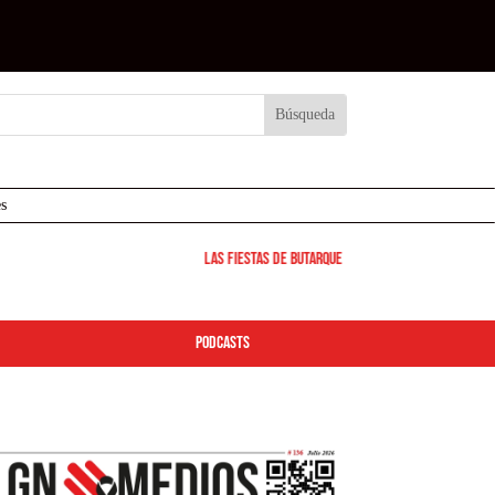
s
Las Fiestas de Butarque 2026 arrancan este viernes
podcasts