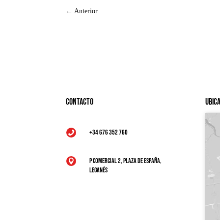
←
Anterior
Contacto
Ubic
+34 676 352 760

P Comercial 2, Plaza de España,

Leganés