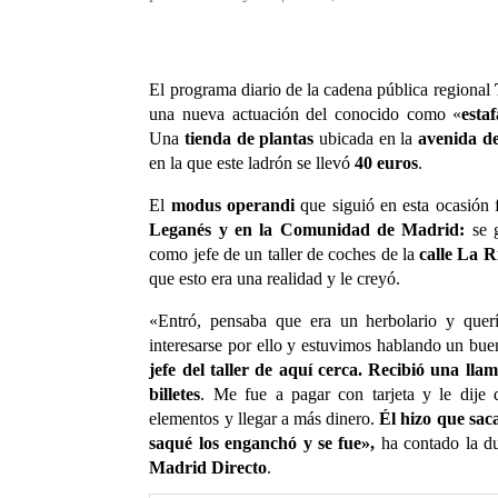
El programa diario de la cadena pública regional
una nueva actuación del conocido como «
esta
Una
tienda de plantas
ubicada en la
avenida d
en la que este ladrón se llevó
40 euros
.
El
modus operandi
que siguió en esta ocasión 
Leganés y en la Comunidad de Madrid:
se g
como jefe de un taller de coches de la
calle La R
que esto era una realidad y le creyó.
«Entró, pensaba que era un herbolario y quer
interesarse por ello y estuvimos hablando un bue
jefe del taller de aquí cerca. Recibió una lla
billetes
. Me fue a pagar con tarjeta y le dij
elementos y llegar a más dinero.
Él hizo que sac
saqué los enganchó y se fue»,
ha contado la du
Madrid Directo
.