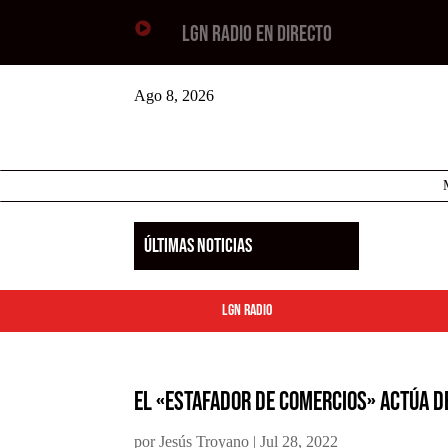

LGN RADIO EN DIRECTO
Ago 8, 2026
ÚLTIMAS NOTICIAS
LGN Radio
El «estafador de comercios» actúa d
por
Jesús Troyano
|
Jul 28, 2022