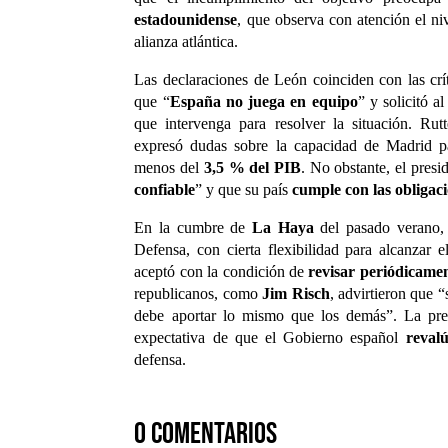
estadounidense
, que observa con atención el n
alianza atlántica.
Las declaraciones de León coinciden con las crí
que “
España no juega en equipo
” y solicitó a
que intervenga para resolver la situación. Ru
expresó dudas sobre la capacidad de Madrid pa
menos del
3,5 % del PIB
. No obstante, el pres
confiable
” y que su país
cumple con las obligac
En la cumbre de
La Haya
del pasado verano,
Defensa, con cierta flexibilidad para alcanza
aceptó con la condición de
revisar periódicamen
republicanos, como
Jim Risch
, advirtieron que 
debe aportar lo mismo que los demás”. La pre
expectativa de que el Gobierno español
revalú
defensa.
0 comentarios