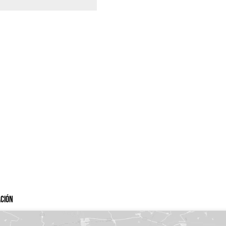
ación