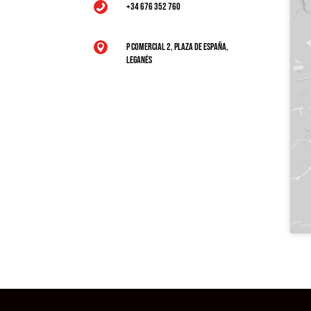
+34 676 352 760

P Comercial 2, Plaza de España,

Leganés