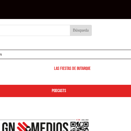
s
Las Fiestas de Butarque 2026 arrancan este viernes: 
podcasts