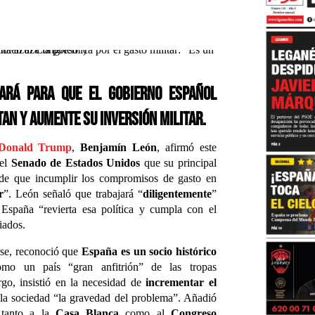
ará para que el Gobierno español
AN y aumente su inversión militar.
Donald Trump
,
Benjamín León
, afirmó este
 el
Senado de Estados Unidos
que su principal
e que incumplir los compromisos de gasto en
r
”. León señaló que trabajará “
diligentemente
”
spaña “revierta esa política y cumpla con el
iados.
nse, reconoció que
España es un socio histórico
omo un país “gran anfitrión” de las tropas
rgo, insistió en la necesidad de
incrementar el
la sociedad “la gravedad del problema”. Añadió
 tanto a la
Casa Blanca
como al
Congreso