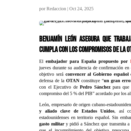
por
Redaccion
|
Oct 24, 2025
Benjamín León asegura que trabaj
cumpla con los compromisos de la OT
El
embajador para España propuesto por
jueves durante su audiencia de confirmación en
objetivo será
convencer al Gobierno español
d
defensa de la
OTAN
constituye “
un gran erro
con el Ejecutivo de
Pedro Sánchez
para que E
compromiso del 5 % del PIB” acordado por los al
León, empresario de origen cubano-estadounide
y aliado clave de Estados Unidos
, así c
estadounidenses en territorio español. Sin emba
gasto militar
y pidió a Sánchez que transmita a 
que el incumplimiento del objetivo preocupa