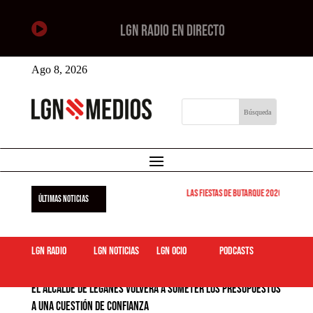

LGN RADIO EN DIRECTO
Ago 8, 2026
Las Fiestas de Butarque 2026 arrancan est
ÚLTIMAS NOTICIAS
LGN Radio
LGN Noticias
LGN ocio
podcasts
El alcalde de Leganés volverá a someter los presupuestos
a una cuestión de confianza