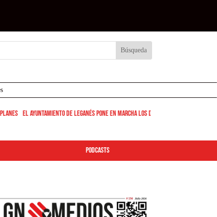
s
anes
<-
El Ayuntamiento de Leganés pone en marcha los dispositivos de limpieza y seg
podcasts