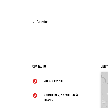
←
Anterior
Contacto
Ubic
+34 676 352 760

P Comercial 2, Plaza de España,

Leganés