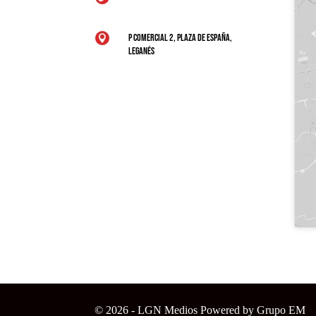
P Comercial 2, Plaza de España,

Leganés
© 2026 - LGN Medios Powered by Grupo EM