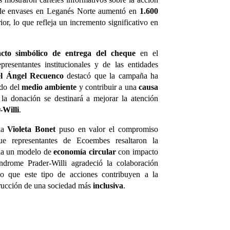
a de envases en Leganés Norte aumentó en
1.600
r, lo que refleja un incremento significativo en
acto simbólico de entrega del cheque
en el
resentantes institucionales y de las entidades
l Ángel Recuenco
destacó que la campaña ha
ado del
medio ambiente
y contribuir a una
causa
 la donación se destinará a mejorar la atención
-Willi
.
ala
Violeta Bonet
puso en valor el compromiso
ue representantes de Ecoembes resaltaron la
ia un modelo de
economía circular
con impacto
índrome Prader-Willi agradeció la colaboración
ndo que este tipo de acciones contribuyen a la
rucción de una sociedad más
inclusiva
.