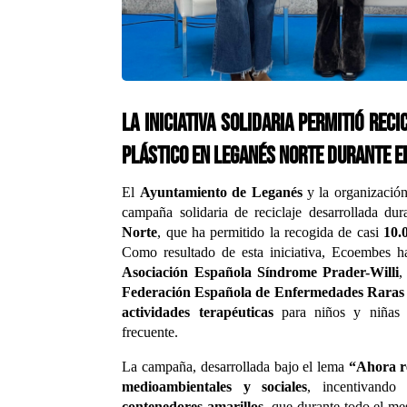
La iniciativa solidaria permitió rec
plástico en Leganés Norte durante e
El
Ayuntamiento de Leganés
y la organizació
campaña solidaria de reciclaje desarrollada du
Norte
, que ha permitido la recogida de casi
10.
Como resultado de esta iniciativa, Ecoembes h
Asociación Española Síndrome Prader-Willi
,
Federación Española de Enfermedades Rara
actividades terapéuticas
para niños y niñas a
frecuente.
La campaña, desarrollada bajo el lema
“Ahora r
medioambientales y sociales
, incentivando
contenedores amarillos
, que durante todo el me