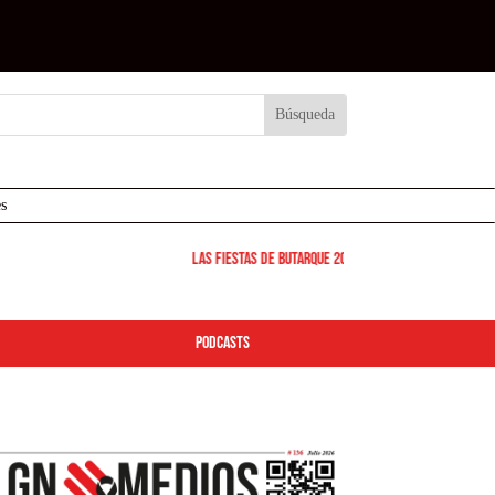
s
Las Fiestas de Butarque 2026 arrancan este viernes: des
podcasts