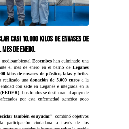
iclar casi 10.000 kilos de envases de
l mes de enero.
n medioambiental
Ecoembes
han culminado una
rante el mes de enero en el barrio de
Leganés
000 kilos de envases de plástico, latas y briks
.
a realizado una
donación de 5.000 euros
a la
 entidad con sede en Leganés e integrada en la
s (FEDER)
. Los fondos se destinarán al apoyo de
fectados por esta enfermedad genética poco
eciclar también es ayudar”
, combinó objetivos
 la participación ciudadana a través de los
s mostraron carteles informativos sobre la acción