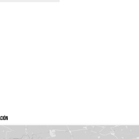
ación