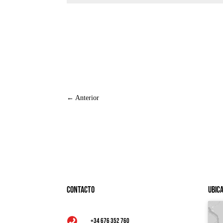
←
Anterior
Contacto
Ubic
+34 676 352 760
