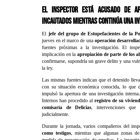
El inspector está acusado de ap
incautados mientras continúa una in
El
jefe del grupo de Estupefacientes de la Po
jueves en el marco de una
operación desarrolla
fuentes próximas a la investigación. El insp
implicación en la
apropiación de parte de los a
confirmarse, supondría un grave delito y una vul
la ley.
Las mismas fuentes indican que el detenido lle
con su situación económica conocida, lo que d
impulsó la apertura de una investigación intern
Internos han procedido al
registro de su vivien
comisaría de Delicias
, intervenciones que 
judicialmente.
Durante la jornada, varios compañeros del ins
como testigos
, mientras que algunas zonas d
medida de preservación de pruebas. La investi