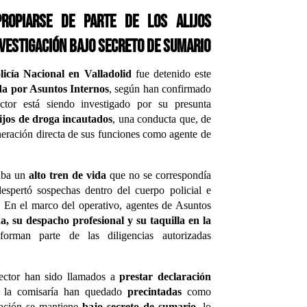
ropiarse de parte de los alijos
vestigación bajo secreto de sumario
licía Nacional en Valladolid
fue detenido este
da por Asuntos Internos
, según han confirmado
ector está siendo investigado por su presunta
lijos de droga incautados
, una conducta que, de
neración directa de sus funciones como agente de
vaba un
alto tren de vida
que no se correspondía
espertó sospechas dentro del cuerpo policial e
a. En el marco del operativo, agentes de Asuntos
da, su despacho profesional y su taquilla en la
forman parte de las diligencias autorizadas
pector han sido llamados a
prestar declaración
e la comisaría han quedado
precintadas
como
gación se mantiene
bajo secreto de sumario
, lo