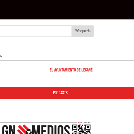
s
El Ayuntamiento de Leganés pone en marcha los dispositivo
podcasts