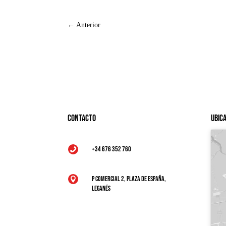
←
Anterior
Contacto
Ubic
+34 676 352 760

P Comercial 2, Plaza de España,

Leganés