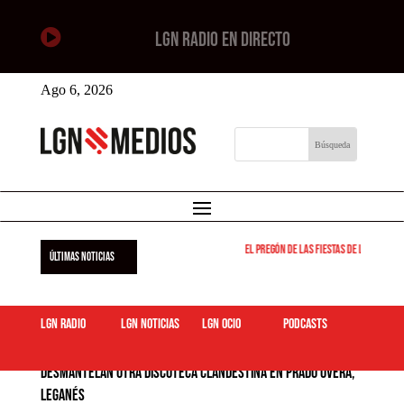

LGN RADIO EN DIRECTO
Ago 6, 2026
El pregón de las fiestas de Leganés ser
ÚLTIMAS NOTICIAS
LGN Radio
LGN Noticias
LGN ocio
podcasts
Desmantelan otra discoteca clandestina en Prado Overa,
Leganés