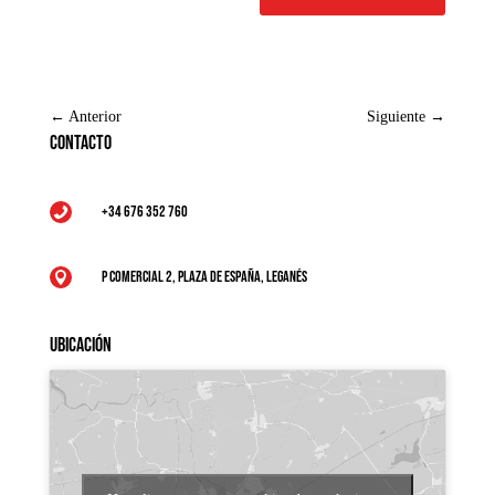
←
Anterior
Siguiente
→
Contacto
+34 676 352 760

P Comercial 2, Plaza de España, Leganés

Ubicación